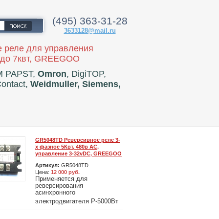
(495) 363-31-28
3633128@mail.ru
 реле для управления
 до 7квт, GREEGOO
M PAPST,
Omron
, DigiTOP,
Contact,
Weidmuller, Siemens,
GR5048TD Реверсивное реле 3-
х фазное 5Квт, 480в АС,
управление 3-32vDС, GREEGOO
Артикул:
GR5048TD
Цена:
12 000 руб.
Применяется для
реверсирования
асинхронного
электродвигателя Р-5000Вт