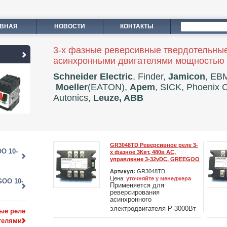
АВНАЯ
НОВОСТИ
КОНТАКТЫ
3-х фазные реверсивные твердотельные
асинхронными двигателями мощностью
Schneider Electric
, Finder,
Jamicon
, EB
Moeller
(EATON),
Apem
, SICK, Phoenix 
Autonics,
Leuze, ABB
GR3048TD Реверсивное реле 3-
O 10-
х фазное 3Квт, 480в АС,
управление 3-32vDС, GREEGOO
Артикул:
GR3048TD
Цена:
уточняйте у менеджера
GOO 10-
Применяется для
реверсирования
асинхронного
электродвигателя Р-3000Вт
ые реле
телями