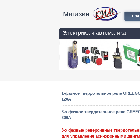
Магазин
ГЛ
Электрика и автоматика
1-фазное твердотельное реле GREEGO
120A
3-х фазное твердотельное реле GREE
600A
3-х фазные реверсивные твердотельн
для управления асинхронными двига