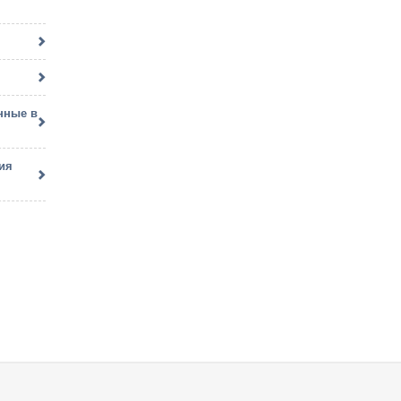
m
m
нные в
ия