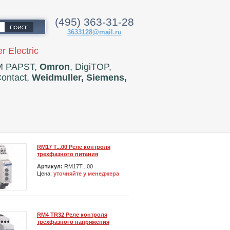
(495) 363-31-28
3633128@mail.ru
 Electric
M PAPST,
Omron
, DigiTOP,
Contact,
Weidmuller, Siemens,
RM17 T...00 Реле контроля
трехфазного питания
Артикул:
RM17T...00
Цена:
уточняйте у менеджера
RM4 TR32 Реле контроля
трехфазного напряжения