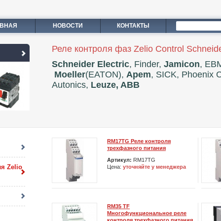
АВНАЯ
НОВОСТИ
КОНТАКТЫ
Реле контроля фаз Zelio Control Schneider
Schneider Electric
, Finder,
Jamicon
, EB
Moeller
(EATON),
Apem
, SICK, Phoenix 
Autonics,
Leuze, ABB
RM17TG Реле контроля
трехфазного питания
Артикул:
RM17TG
я Zelio
Цена:
уточняйте у менеджера
RM35 TF
Многофункциональное реле
контроля трехфазного питания