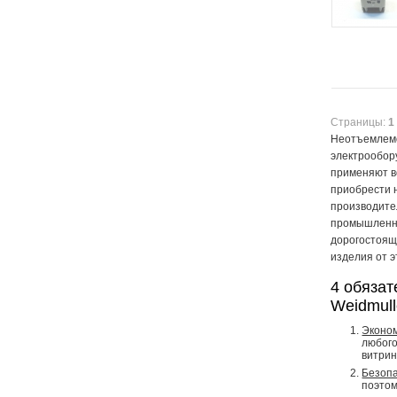
Страницы:
1
Неотъемлемо
электрообор
применяют в
приобрести 
производите
промышленно
дорогостоящ
изделия от 
4 обяза
Weidmull
Эконо
любого
витрин
Безоп
поэтом