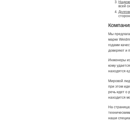
Надеж
всей с
Долгов
сторон
Компания
Мы предлага
марке Weidmu
годами качес
доверяют и 
Инженеры из
кому удается
находятся е
Мировой лид
при этом иде
речь идет о 
находится м
На страница
техническим
наши специа