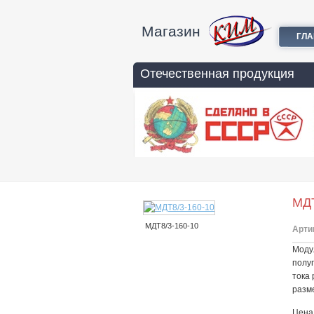
Магазин
ГЛ
Отечественная продукция
МДТ
МДТ8/3-160-10
Арти
Моду
полу
тока 
разм
Цена