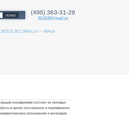
(495) 363-31-28
3633128@mail.ru
 МТОТО, МТТ, МДД и т.д )
→
Модули
льным основанием) состоят из силовых
аботы в цепях постоянного и переменного
 климатического исполнения и категория