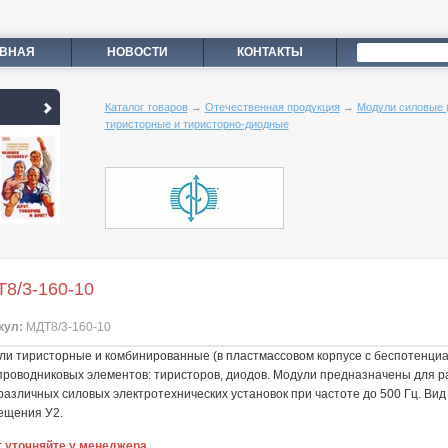
АВНАЯ
НОВОСТИ
КОНТАКТЫ
Каталог товаров
→
Отечественная продукция
→
Модули силовые (
тиристорные и тиристорно-диодные
8/3-160-10
кул:
МДТ8/3-160-10
ли тиристорные и комбинированные (в пластмассовом корпусе с беспотенциа
проводниковых элементов: тиристоров, диодов. Модули предназначены для р
различных силовых электротехнических установок при частоте до 500 Гц. Вид
ещения У2.
:
уточняйте у менеджера