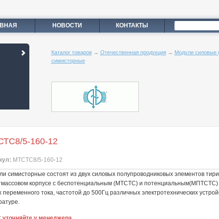
АВНАЯ
НОВОСТИ
КОНТАКТЫ
Каталог товаров
→
Отечественная продукция
→
Модули силовые (
симисторные
ТС8/5-160-12
кул:
МТСТС8/5-160-12
ли симисторные состоят из двух силовых полупроводниковых элементов тири
тмассовом корпусе с беспотенциальным (МТСТС) и потенциальным(МПТСТС) 
х переменного тока, частотой до 500Гц различных электротехнических устро
ратуре.
:
уточняйте у менеджера