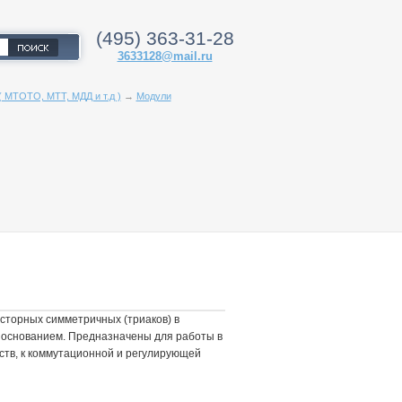
(495) 363-31-28
3633128@mail.ru
 МТОТО, МТТ, МДД и т.д )
→
Модули
сторных симметричных (триаков) в
основанием. Предназначены для работы в
йств, к коммутационной и регулирующей