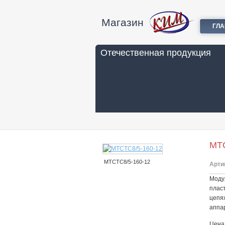
Магазин
ГЛ
Отечественная продукция
МТС
МТСТС8/5-160-12
Арти
Моду
плас
цепя
аппа
Цена