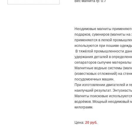
Вес магнита гр: 0.7
Неодимовые магниты применяются
подарков, сувениров (магниты на
применяются в легкой промышлен
используются при пошиве одежды 
В тяжёлой промышленности данны
удержания деталей в определенн
сепараторов сыпучие материалы
Магнитные водные системы (маг
(известковых отложений) на стен
посудомоечных машин.
При изготовлении двигателей и 
наилучший результат. Энтузиасты
Магниты поисковые используются
водоёмов. Мощный неодимовый м
килограмм.
Цена:
20 руб.