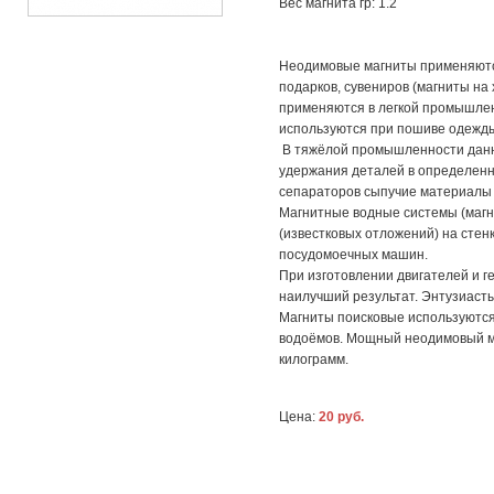
Вес магнита гр: 1.2
Неодимовые магниты применяются
подарков, сувениров (магниты на
применяются в легкой промышлен
используются при пошиве одежды 
В тяжёлой промышленности данны
удержания деталей в определенн
сепараторов сыпучие материалы
Магнитные водные системы (маг
(известковых отложений) на стен
посудомоечных машин.
При изготовлении двигателей и 
наилучший результат. Энтузиасты
Магниты поисковые используются
водоёмов. Мощный неодимовый м
килограмм.
Цена:
20 руб.