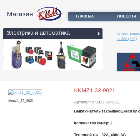
Магазин
ГЛАВНАЯ
НОВОСТИ
Электрика и автоматика
Каталог товар
на 32А (KK1)
KKMZ1-32-9021
kkmz1_32_9021
Артикул:
KKMZ1-32-9021
Выключатель закрывающиеся ключём
Количество камер: 2
Тепловой ток : 32A, 400в АС