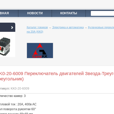
АВНАЯ
НОВОСТИ
КОНТАКТЫ
Каталог товаров
→
Электрика и автоматика
→
Кулачковые перекл
на 20А (KK0)
K0-20-6009 Переключатель двигателей Звезда-Треуго
реугольник)
тикул:
KK0-20-6009
личество камер: 3
пловой ток : 20A, 400в АС
ол поворота рукоятки 60°