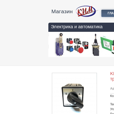
Магазин
ГЛ
Электрика и автоматика
K
т
Ар
Ко
Те
Уг