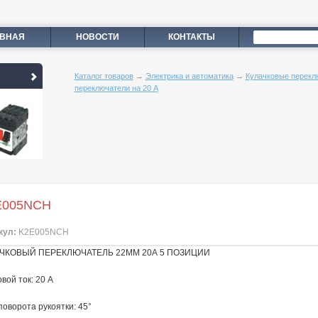
АВНАЯ
НОВОСТИ
КОНТАКТЫ
Каталог товаров
→
Электрика и автоматика
→
Кулачковые переклю
переключатели на 20 А
E005NCH
кул:
K2E005NCH
ЧКОВЫЙ ПЕРЕКЛЮЧАТЕЛЬ 22ММ 20А 5 ПОЗИЦИИ
вой ток: 20 A
поворота рукоятки: 45°