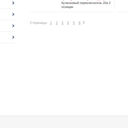
Кулачковый переключатель 20а 2
позиции
Страницы:
1
2
3
4
5
6
7