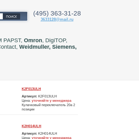
(495) 363-31-28
3633128@mail.ru
M PAPST,
Omron
, DigiTOP,
Contact,
Weidmuller, Siemens,
K2F013ULH
Артикул:
K2F013ULH
Цена:
уточняйте у менеджера
Кулачковый переключатель 20а 2
позиции
K2H014ULH
Артикул:
K2H014ULH
Цена:
уточняйте у менеджера