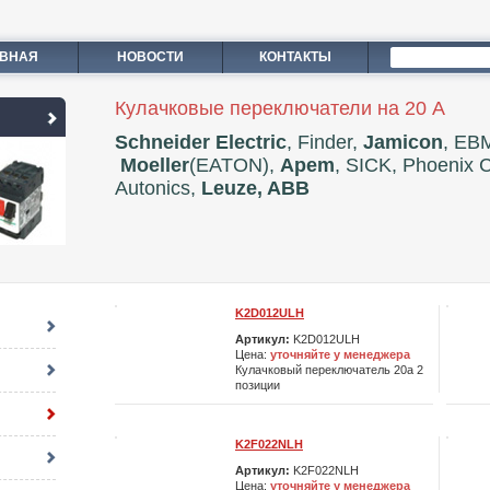
АВНАЯ
НОВОСТИ
КОНТАКТЫ
Кулачковые переключатели на 20 А
Schneider Electric
, Finder,
Jamicon
, EB
Moeller
(EATON),
Apem
, SICK, Phoenix 
Autonics,
Leuze, ABB
K2D012ULH
Артикул:
K2D012ULH
Цена:
уточняйте у менеджера
Кулачковый переключатель 20а 2
позиции
K2F022NLH
Артикул:
K2F022NLH
Цена:
уточняйте у менеджера